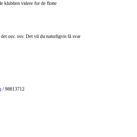
e klubben videre for de flotte
t osv. osv. Det vil du naturligvis få svar
m
/ 98813712