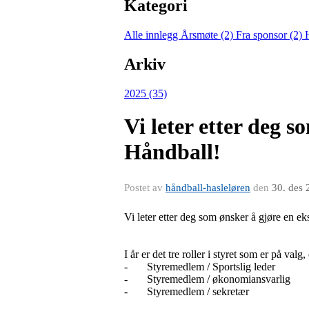
Kategori
Alle innlegg
Årsmøte (2)
Fra sponsor (2)
Arkiv
2025 (35)
Vi leter etter deg s
Håndball!
Postet av
håndball-hasleløren
den
30. des 
Vi leter etter deg som ønsker å gjøre en e
I år er det tre roller i styret som er på valg,
- Styremedlem / Sportslig leder
- Styremedlem / økonomiansvarlig
- Styremedlem / sekretær