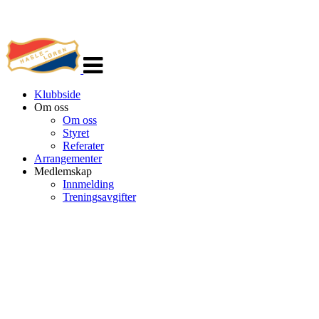
Veksle
navigasjon
Klubbside
Om oss
Om oss
Styret
Referater
Arrangementer
Medlemskap
Innmelding
Treningsavgifter