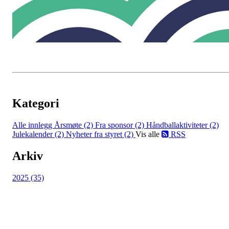
Kategori
Alle innlegg
Årsmøte (2)
Fra sponsor (2)
Håndballaktiviteter (2)
Julekalender (2)
Nyheter fra styret (2)
Vis alle
RSS
Arkiv
2025 (35)