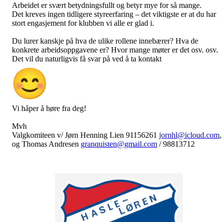
Arbeidet er svært betydningsfullt og betyr mye for så mange.
Det kreves ingen tidligere styreerfaring – det viktigste er at du har
stort engasjement for klubben vi alle er glad i.
Du lurer kanskje på hva de ulike rollene innebærer? Hva de
konkrete arbeidsoppgavene er? Hvor mange møter er det osv. osv.
Det vil du naturligvis få svar på ved å ta kontakt
Vi håper å høre fra deg!
Mvh
Valgkomiteen v/ Jørn Henning Lien 91156261
jornhl@icloud.com
,
og Thomas Andresen
granquisten@gmail.com
/ 98813712