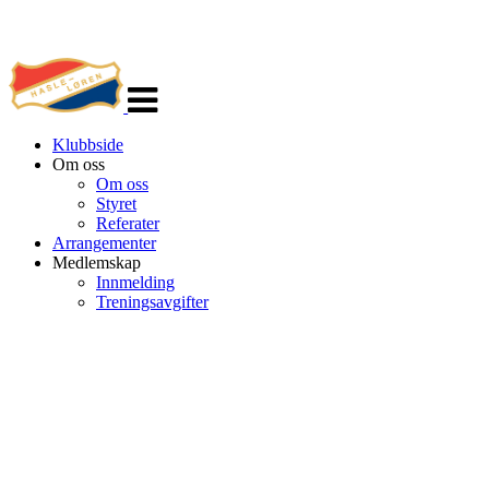
Veksle
navigasjon
Klubbside
Om oss
Om oss
Styret
Referater
Arrangementer
Medlemskap
Innmelding
Treningsavgifter