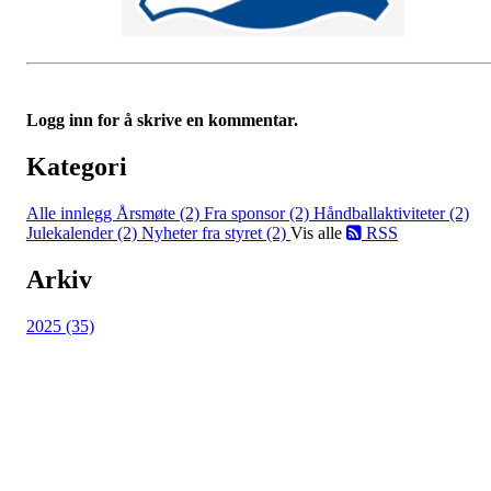
Logg inn for å skrive en kommentar.
Kategori
Alle innlegg
Årsmøte (2)
Fra sponsor (2)
Håndballaktiviteter (2)
Julekalender (2)
Nyheter fra styret (2)
Vis alle
RSS
Arkiv
2025 (35)
HL IL - SYKKEL