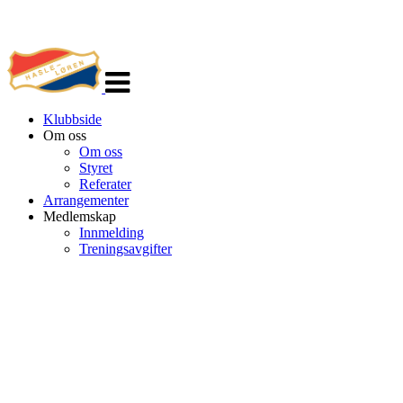
Veksle
navigasjon
Klubbside
Om oss
Om oss
Styret
Referater
Arrangementer
Medlemskap
Innmelding
Treningsavgifter