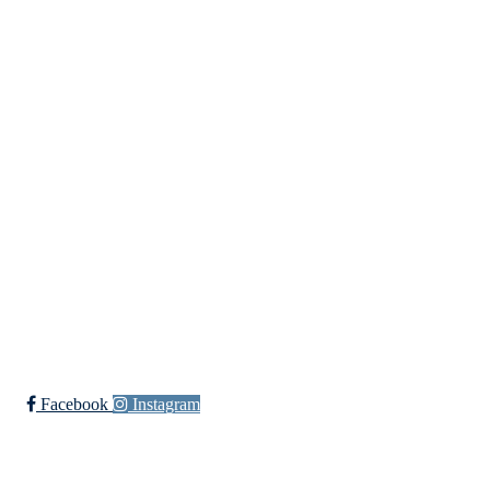
Idretter
Innebandy
Ishockey
yngres
Sykkel
Fotball
Håndball
Ski
Ishockey Elite
Bli medlem i klubben!
Trykk her for innmelding
Facebook
Instagram