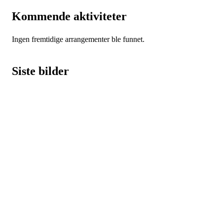
Kommende aktiviteter
Ingen fremtidige arrangementer ble funnet.
Siste bilder
HL IL - SYKKEL
Spireaveien 3
0580 Oslo
Org. nr.: 935538378
dl@hasle-loren.no