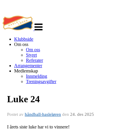
Veksle
navigasjon
Klubbside
Om oss
Om oss
Styret
Referater
Arrangementer
Medlemskap
Innmelding
Treningsavgifter
Luke 24
Postet av
håndball-hasleløren
den
24. des 2025
I årets siste luke har vi to vinnere!