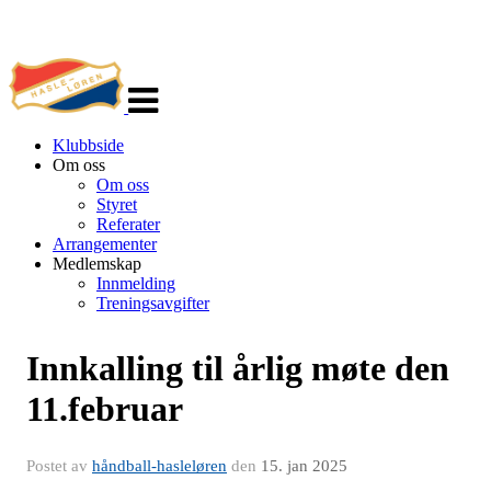
Veksle
navigasjon
Klubbside
Om oss
Om oss
Styret
Referater
Arrangementer
Medlemskap
Innmelding
Treningsavgifter
Innkalling til årlig møte den
11.februar
Postet av
håndball-hasleløren
den
15. jan 2025