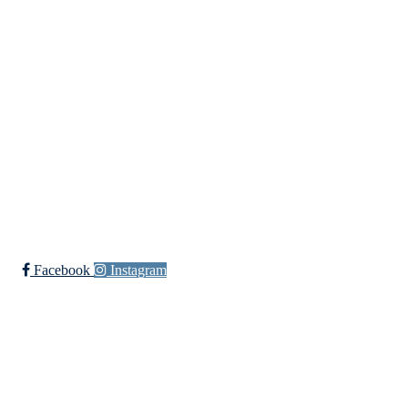
Innebandy
Ishockey
yngres
Sykkel
Fotball
Håndball
Ski
Ishockey Elite
Bli medlem i klubben!
Trykk her for innmelding
Facebook
Instagram