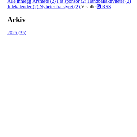
Alle innlegg
Årsmøte (2)
Fra sponsor (2)
Håndballaktiviteter (2)
Julekalender (2)
Nyheter fra styret (2)
Vis alle
RSS
Arkiv
2025 (35)
HL IL - SYKKEL
Spireaveien 3
0580 Oslo
Org. nr.: 935538378
dl@hasle-loren.no
Idretter