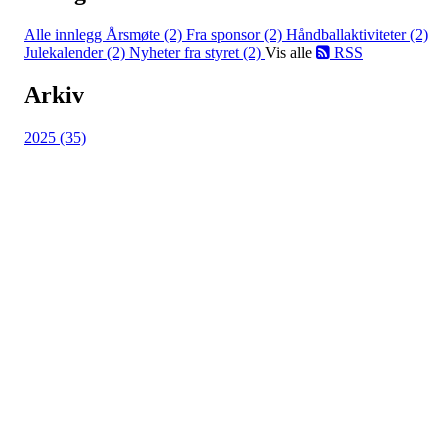
Alle innlegg
Årsmøte (2)
Fra sponsor (2)
Håndballaktiviteter (2)
Julekalender (2)
Nyheter fra styret (2)
Vis alle
RSS
Arkiv
2025 (35)
HL IL - SYKKEL
Spireaveien 3
0580 Oslo
Org. nr.: 935538378
dl@hasle-loren.no