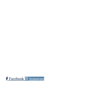
Idretter
Innebandy
Ishockey
yngres
Sykkel
Fotball
Håndball
Ski
Ishockey Elite
Bli medlem i klubben!
Trykk her for innmelding
Facebook
Instagram