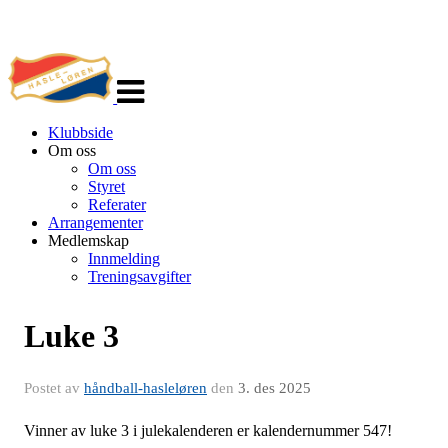
Veksle
navigasjon
Klubbside
Om oss
Om oss
Styret
Referater
Arrangementer
Medlemskap
Innmelding
Treningsavgifter
Luke 3
Postet av
håndball-hasleløren
den
3. des 2025
Vinner av luke 3 i julekalenderen er kalendernummer 547!