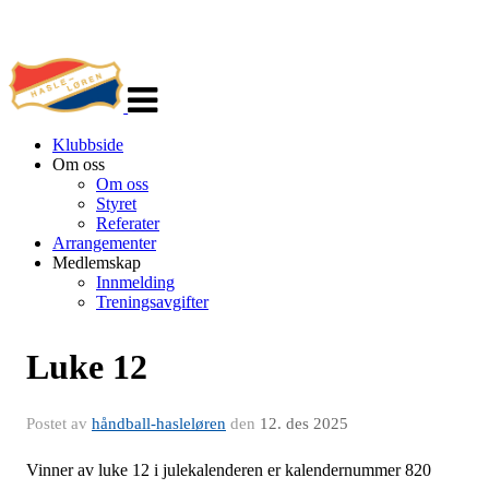
Veksle
navigasjon
Klubbside
Om oss
Om oss
Styret
Referater
Arrangementer
Medlemskap
Innmelding
Treningsavgifter
Luke 12
Postet av
håndball-hasleløren
den
12. des 2025
Vinner av luke 12 i julekalenderen er kalendernummer 820