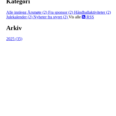
Kategori
Alle innlegg
Årsmøte (2)
Fra sponsor (2)
Håndballaktiviteter (2)
Julekalender (2)
Nyheter fra styret (2)
Vis alle
RSS
Arkiv
2025 (35)
HL IL - SYKKEL
Spireaveien 3
0580 Oslo
Org. nr.: 935538378
dl@hasle-loren.no