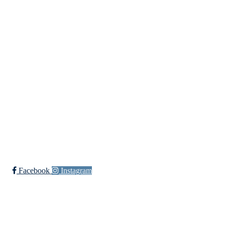
Idretter
Innebandy
Ishockey
yngres
Sykkel
Fotball
Håndball
Ski
Ishockey Elite
Bli medlem i klubben!
Trykk her for innmelding
Facebook
Instagram